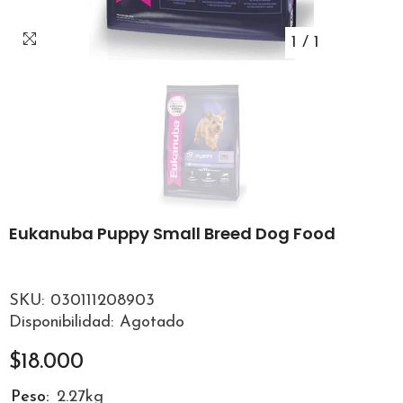
1
/
1
Eukanuba Puppy Small Breed Dog Food
SKU:
030111208903
Disponibilidad:
Agotado
$18.000
Peso:
2.27kg